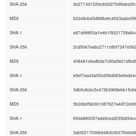
SHA-256
3e2713d152fecb5d27b98aba3f
MD5
b2248cb45d888a9c4523aabc5f
SHA-1
a87a99853a1e4b1f9221738a8c
SHA-256
2cd5067eabc2711c8bf7247e56
MD5
408481c6edbda7c90a5621dfbd
SHA-1
e5ef7ea43a55cd08d683e6ede4
SHA-256
3db5c8cbc5c472b3968ebb15cb
MD5
5b26b0f96391387927a40f72e90
SHA-1
69da880057ada9ceaf235b854c
SHA-256
3abf2217000b948cb3637f0eb0