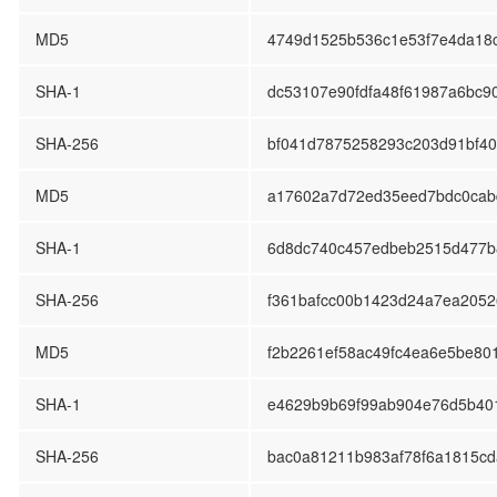
MD5
4749d1525b536c1e53f7e4da18
SHA-1
dc53107e90fdfa48f61987a6bc9
SHA-256
bf041d7875258293c203d91bf40
MD5
a17602a7d72ed35eed7bdc0cab
SHA-1
6d8dc740c457edbeb2515d477b
SHA-256
f361bafcc00b1423d24a7ea205
MD5
f2b2261ef58ac49fc4ea6e5be80
SHA-1
e4629b9b69f99ab904e76d5b40
SHA-256
bac0a81211b983af78f6a1815c