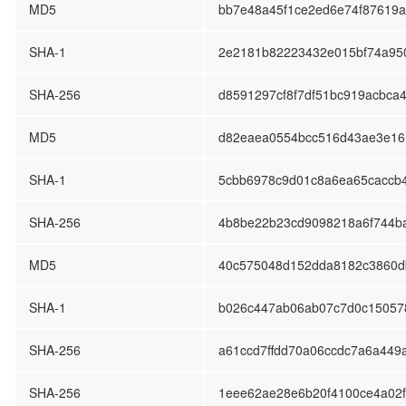
MD5
bb7e48a45f1ce2ed6e74f87619
SHA-1
2e2181b82223432e015bf74a95
SHA-256
d8591297cf8f7df51bc919acbca
MD5
d82eaea0554bcc516d43ae3e16
SHA-1
5cbb6978c9d01c8a6ea65caccb
SHA-256
4b8be22b23cd9098218a6f744b
MD5
40c575048d152dda8182c3860d
SHA-1
b026c447ab06ab07c7d0c150578
SHA-256
a61ccd7ffdd70a06ccdc7a6a44
SHA-256
1eee62ae28e6b20f4100ce4a02