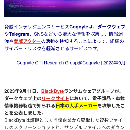
脅威インテリジェンスサービス
Cognyte
は、
ダークウェブ
や
Telegram
、SNSなどから膨大な情報を収集し、情報漏
洩や
脅威アクター
の活動を検知することによって、組織の
サイバー・リスクを軽減させるサービスです。
Cognyte CTI Research Group@Cognyte | 2023年9月
2023年9月11日、
BlackByte
ランサムウェアグループが、
ダークウェブ上の
リークサイト
において、電子部品・車載
情報機器製造で知られる
日本の大手メーカー
を攻撃したこ
とを公表しました。
BlackByteは証拠として当該企業から窃取した複数ファイ
ルのスクリーンショットと、サンプルファイルへのダウン