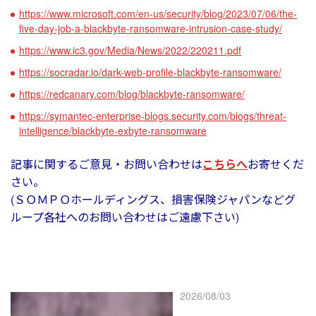
https://www.microsoft.com/en-us/security/blog/2023/07/06/the-
five-day-job-a-blackbyte-ransomware-intrusion-case-study/
https://www.ic3.gov/Media/News/2022/220211.pdf
https://socradar.io/dark-web-profile-blackbyte-ransomware/
https://redcanary.com/blog/blackbyte-ransomware/
https://symantec-enterprise-blogs.security.com/blogs/threat-
intelligence/blackbyte-exbyte-ransomware
記事に関するご意見・お問い合わせは
こちらへ
お寄せくだ
さい。
(ＳＯＭＰＯホールディングス、損害保険ジャパンなどグ
ループ各社へのお問い合わせはご遠慮下さい)
2026/08/03