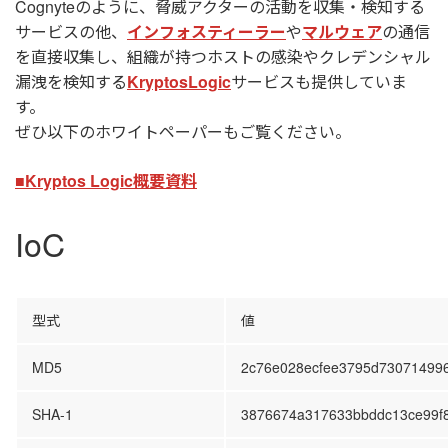
Cognyteのように、脅威アクターの活動を収集・検知する
サービスの他、
インフォスティーラー
や
マルウェア
の通信
を直接収集し、組織が持つホストの感染やクレデンシャル
漏洩を検知する
KryptosLogic
サービスも提供していま
す。
ぜひ以下のホワイトペーパーもご覧ください。
■Kryptos Logic概要資料
IoC
型式
値
MD5
2c76e028ecfee3795d73071499
SHA-1
3876674a317633bbddc13ce99f