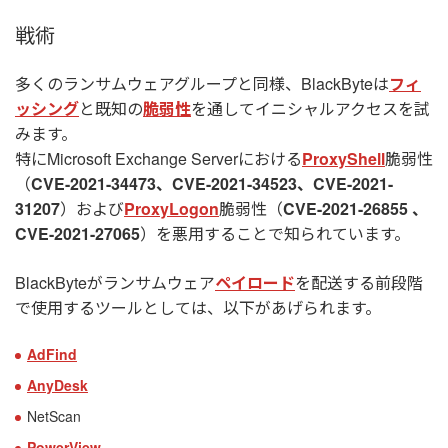
戦術
多くのランサムウェアグループと同様、BlackByteは
フィ
ッシング
と既知の
脆弱性
を通してイニシャルアクセスを試
みます。
特にMicrosoft Exchange Serverにおける
ProxyShell
脆弱性
（
CVE-2021-34473、CVE-2021-34523、CVE-2021-
31207
）および
ProxyLogon
脆弱性（
CVE-2021-26855 、
CVE-2021-27065
）を悪用することで知られています。
BlackByteがランサムウェア
ペイロード
を配送する前段階
で使用するツールとしては、以下があげられます。
AdFind
AnyDesk
NetScan
PowerView