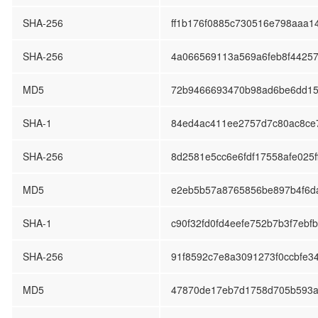
SHA-256
ff1b176f0885c730516e798aaa14
SHA-256
4a066569113a569a6feb8f44257
MD5
72b9466693470b98ad6be6dd1
SHA-1
84ed4ac411ee2757d7c80ac8ce
SHA-256
8d2581e5cc6e6fdf17558afe025
MD5
e2eb5b57a8765856be897b4f6d
SHA-1
c90f32fd0fd4eefe752b7b3f7ebf
SHA-256
91f8592c7e8a3091273f0ccbfe3
MD5
47870de17eb7d1758d705b593a