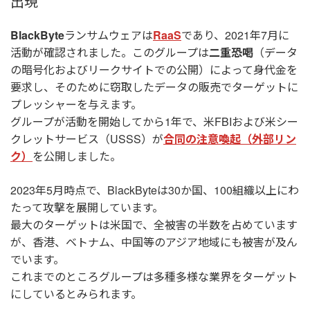
出現
BlackByte
ランサムウェアは
RaaS
であり、2021年7月に
活動が確認されました。このグループは
二重恐喝
（データ
の暗号化およびリークサイトでの公開）によって身代金を
要求し、そのために窃取したデータの販売でターゲットに
プレッシャーを与えます。
グループが活動を開始してから1年で、米FBIおよび米シー
クレットサービス（USSS）が
合同の注意喚起（外部リン
ク）
を公開しました。
2023年5月時点で、BlackByteは30か国、100組織以上にわ
たって攻撃を展開しています。
最大のターゲットは米国で、全被害の半数を占めています
が、香港、ベトナム、中国等のアジア地域にも被害が及ん
でいます。
これまでのところグループは多種多様な業界をターゲット
にしているとみられます。