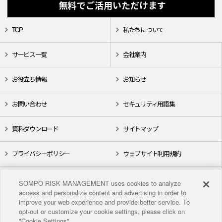
無料でご活用いただけます
TOP
私たちについて
サービス一覧
会社案内
お役立ち情報
お知らせ
お問い合わせ
セキュリティ用語集
資料ダウンロード
サイトマップ
プライバシーポリシー
ウェブサイト利用規約
X（旧Twitter）
YouTube
SOMPO RISK MANAGEMENT uses cookies to analyze
access and personalize content and advertising in order to
improve your web experience and provide better service. To
opt-out or customize your cookie settings, please click on
"Cookie Settings".