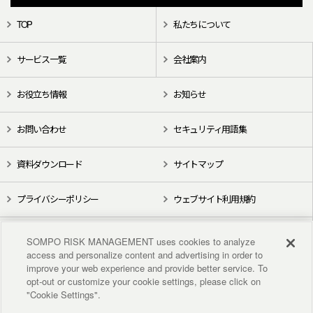
TOP
私たちについて
サービス一覧
会社案内
お役立ち情報
お知らせ
お問い合わせ
セキュリティ用語集
資料ダウンロード
サイトマップ
プライバシーポリシー
ウェブサイト利用規約
X（旧Twitter）
YouTube
SOMPO RISK MANAGEMENT uses cookies to analyze
access and personalize content and advertising in order to
improve your web experience and provide better service. To
opt-out or customize your cookie settings, please click on
"Cookie Settings".