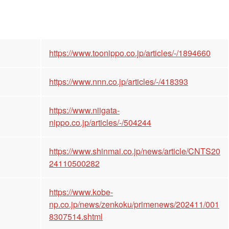
https://www.toonippo.co.jp/articles/-/1894660
https://www.nnn.co.jp/articles/-/418393
https://www.niigata-
nippo.co.jp/articles/-/504244
https://www.shinmai.co.jp/news/article/CNTS20
24110500282
https://www.kobe-
np.co.jp/news/zenkoku/primenews/202411/001
8307514.shtml