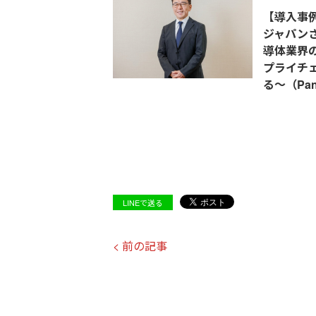
【導入事例
ジャパンさ
導体業界
プライチ
る～（Pano
LINEで送る
< 前の記事