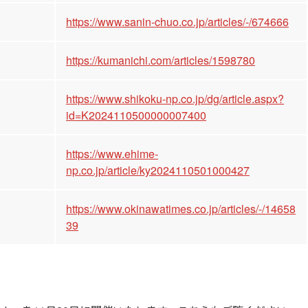
https://www.sanin-chuo.co.jp/articles/-/674666
https://kumanichi.com/articles/1598780
https://www.shikoku-np.co.jp/dg/article.aspx?
id=K2024110500000007400
https://www.ehime-
np.co.jp/article/ky2024110501000427
https://www.okinawatimes.co.jp/articles/-/14658
39