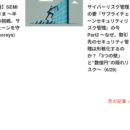
】SEMI
サイバーリスク管理
ま ～半
の要『サプライチェ
の挑戦、サ
ーンセキュリティリ
ェーンを守
スク管理』の今
rays)
Part2 ～なぜ、取引
先のセキュリティ管
理は形骸化するの
か？「3つの壁」
と“数億円”の隠れリ
スク～（6/29)
次の記事 >