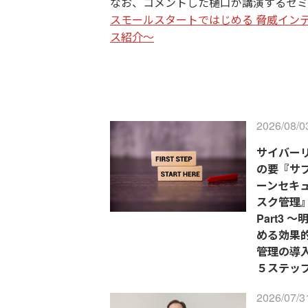
なお、コメントした樋口が講演するセミ
スモールスタートではじめる 脅威イン
ス紹介～
2026/08/0
サイバー
の要『サ
ーンセキ
スク管理
Part3 
める効果
管理の導
５ステップ
2026/07/3