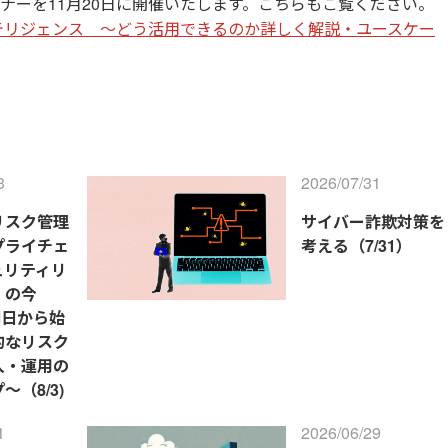
ナーを11月20日に開催いたします。こちらもご覧ください。
テリジェンス
～どう活用できるのか詳しく解説・ユースケー
3
2026/07/31
リスク管理
サイバー詐欺対策を
プライチェ
考える（7/31）
ュリティリ
』の今
～明日から始
的なリスク
入・運用の
～（8/3)
1
2026/06/29